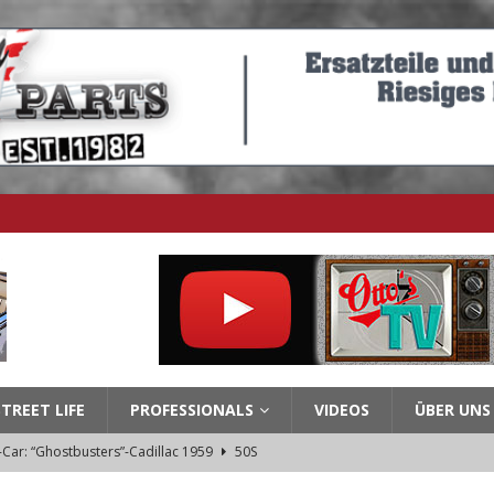
STREET LIFE
PROFESSIONALS
VIDEOS
ÜBER UNS
-Car: “Ghostbusters”-Cadillac 1959
50S
ar History – 3. Teil: Oldsmobile 1964 – 1967
60ER