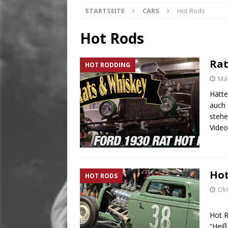
STARTSEITE
CARS
Hot Rods
[ Januar 17, 2019 ]
Super-G
[ Januar 11, 2019 ]
Super-G
Hot Rods
[ April 6, 2019 ]
Corvette P
Rat
HOT RODDING
Mär
Hätte
auch 
stehe
Vide
Hot
HOT RODS
Okt
Hot R
“Heiß