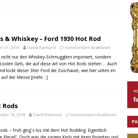
arage! Part 2
HÄNDLER
arage! Part 1
HÄNDLER
ace Car 1978
70S
s & Whiskey – Ford 1930 Hot Rod
z 21, 2019
David Raimund
Kommentare deaktiviert
 nicht nur den Whiskey-Schmugglern imponiert, sondern
coolen Girls, die auf diese Art von Hot Rods stehen … Auch
nd lockt dieser 30er Ford die Zuschauer, wie hier unten im
o auf der Messe
[mehr…]
vi
 Rods
ober 16, 2018
David Raimund
Kommentare deaktiviert
PA
ods – Früh ging´s los mit dem Hot Rodding. Eigentlich
e Pleuel”. Doch was die jungen Kerls mit ihren frisierten und