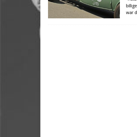
billi
war 