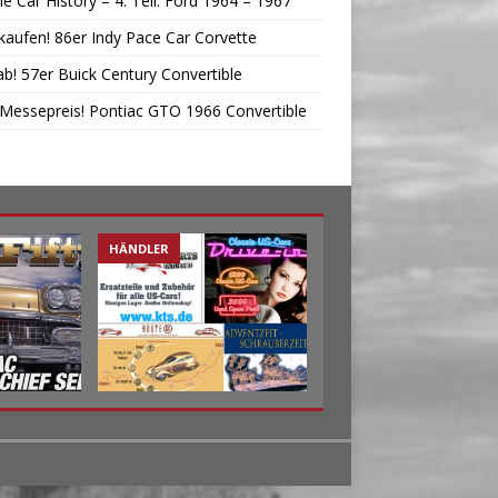
e Car History – 4. Teil: Ford 1964 – 1967
 kaufen! 86er Indy Pace Car Corvette
ab! 57er Buick Century Convertible
Messepreis! Pontiac GTO 1966 Convertible
HÄNDLER
STREET LIFE