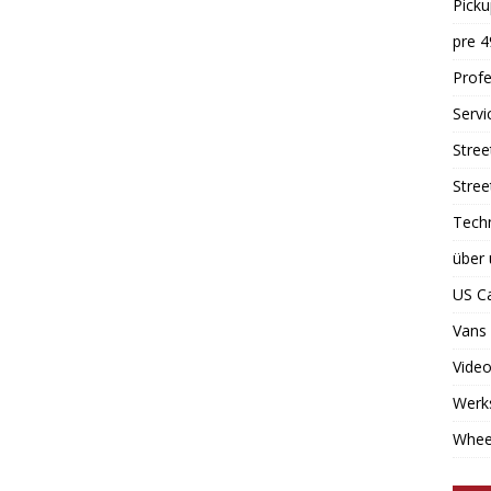
Picku
pre 4
Profe
Servi
Stree
Stree
Tech
über 
US C
Vans
Vide
Werk
Whee