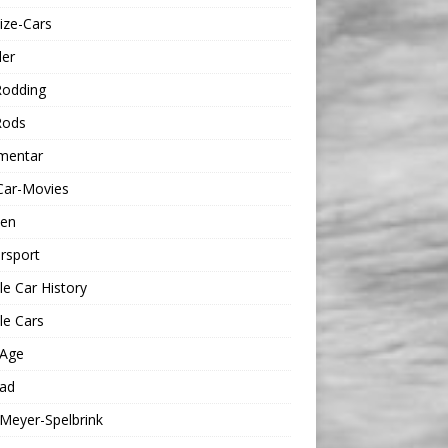
Size-Cars
ler
Rodding
Rods
entar
Car-Movies
en
rsport
e Car History
le Cars
Age
oad
Meyer-Spelbrink