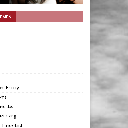
EMEN
om History
oms
und das
 Mustang
Thunderbird