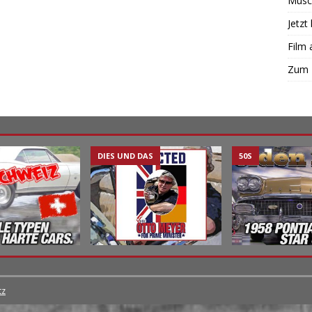
Muscl
Jetzt
Film 
Zum 
DIES UND DAS
50S
tz