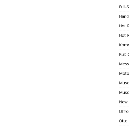
Full-
Händ
Hot 
Hot 
Komm
Kult-
Mess
Moto
Muscl
Musc
New 
Offr
Otto 