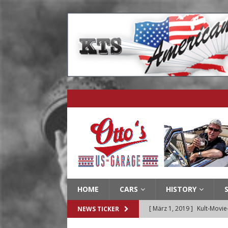
HOME
CARS
HISTORY
[ März 1, 2019 ]
Kult-Movie
NEWS TICKER
[ Januar 20, 2019 ]
Muscle C