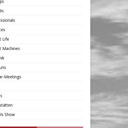
ps
9s
ssionals
ces
t Life
t Machines
nik
uns
ar-Meetings
os
stätten
ls Show