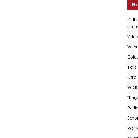
NE
Oldti
und g
Video
Wehrt
Golde
Teile
Otto
WDR-T
“Knig
Radio
Schon
Wer k