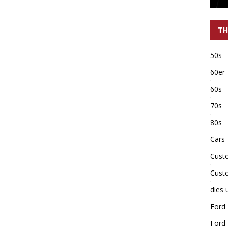
TH
50s
60er
60s
70s
80s
Cars
Cust
Cust
dies 
Ford
Ford 