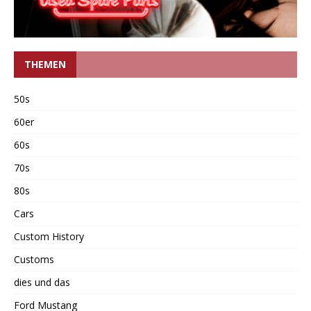
THEMEN
50s
60er
60s
70s
80s
Cars
Custom History
Customs
dies und das
Ford Mustang